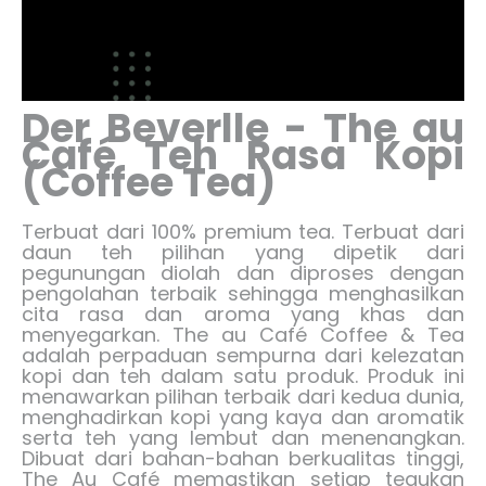
Der Beverlle - The au
Café Teh Rasa Kopi
(Coffee Tea)
Terbuat dari 100% premium tea. Terbuat dari
daun teh pilihan yang dipetik dari
pegunungan diolah dan diproses dengan
pengolahan terbaik sehingga menghasilkan
cita rasa dan aroma yang khas dan
menyegarkan. The au Café Coffee & Tea
adalah perpaduan sempurna dari kelezatan
kopi dan teh dalam satu produk. Produk ini
menawarkan pilihan terbaik dari kedua dunia,
menghadirkan kopi yang kaya dan aromatik
serta teh yang lembut dan menenangkan.
Dibuat dari bahan-bahan berkualitas tinggi,
The Au Café memastikan setiap tegukan